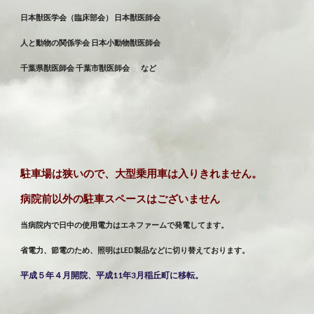
日本獣医学会（臨床部会） 日本獣医師会
人と動物の関係学会 日本小動物獣医師会
千葉県獣医師会 千葉市獣医師会        など
駐車場は狭いので、大型乗用車は入りきれません。
病院前以外の駐車スペースはございません
当病院内で日中の使用電力はエネファームで発電してます。
省電力、節電のため、照明はLED製品などに切り替えております。
平成５年４月開院、平成11年3月稲丘町に移転。