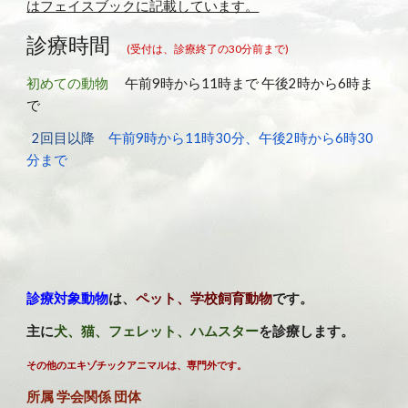
はフェイスブックに記載しています。
診療時間
(受付は、診療終了の30分前まで)
初めての動物
      午前9時から11時まで 午後2時から6時ま
で
 2回目以降
午前9時から11時30分、午後2時から6時30
分まで
診療対象動物
は、
ペット、学校飼育動物
です。
主に
犬、猫、フェレット、ハムスター
を診療します。
その他のエキゾチックアニマルは、専門外です。
所属 学会関係 団体